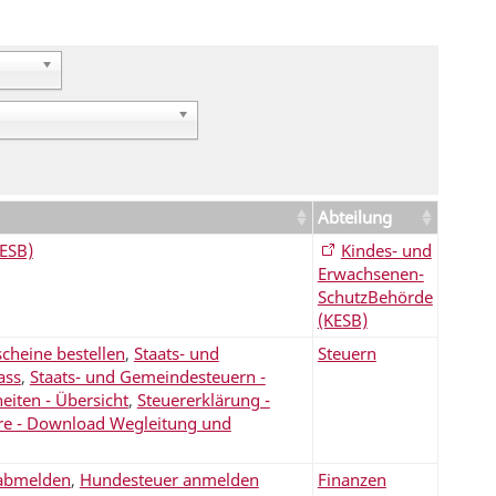
Abteilung
ESB)
Kindes- und
Erwachsenen-
SchutzBehörde
(KESB)
cheine bestellen
,
Staats- und
Steuern
ass
,
Staats- und Gemeindesteuern -
eiten - Übersicht
,
Steuererklärung -
re - Download Wegleitung und
abmelden
,
Hundesteuer anmelden
Finanzen