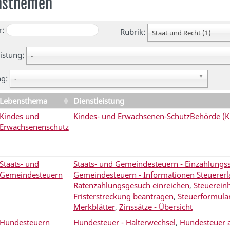
nsthemen
r:
Rubrik:
Staat und Recht (1)
eistung:
-
ng:
-
Lebensthema
Dienstleistung
Kindes und
Kindes- und Erwachsenen-SchutzBehörde (K
Erwachsenenschutz
Staats- und
Staats- und Gemeindesteuern - Einzahlungss
Gemeindesteuern
Gemeindesteuern - Informationen Steuererl
Ratenzahlungsgesuch einreichen
,
Steuereinh
Fristerstreckung beantragen
,
Steuerformula
Merkblätter
,
Zinssätze - Übersicht
Hundesteuern
Hundesteuer - Halterwechsel
,
Hundesteuer 