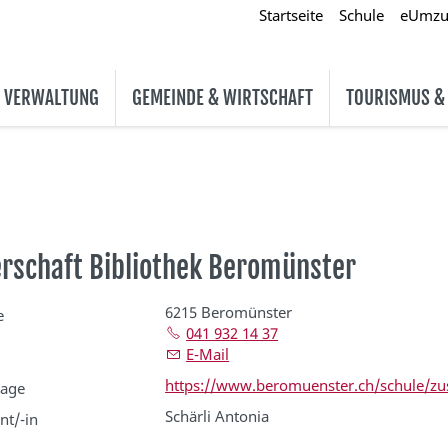
Startseite
Schule
eUmz
& VERWALTUNG
GEMEINDE & WIRTSCHAFT
TOURISMUS &
rschaft Bibliothek Beromünster
6215 Beromünster
e
041 932 14 37
E-Mail
https://www.beromuenster.ch/schule/zus
age
Schärli Antonia
nt/-in