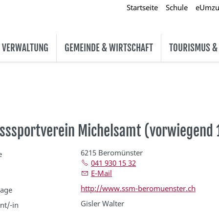
Startseite
Schule
eUmz
& VERWALTUNG
GEMEINDE & WIRTSCHAFT
TOURISMUS &
sssportverein Michelsamt (vorwiegend 
6215 Beromünster
e
041 930 15 32
E-Mail
http://www.ssm-beromuenster.ch
age
Gisler Walter
nt/-in