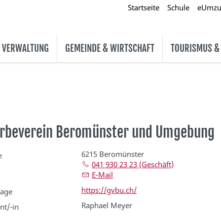
Startseite
Schule
eUmz
& VERWALTUNG
GEMEINDE & WIRTSCHAFT
TOURISMUS &
rbeverein Beromünster und Umgebung
6215 Beromünster
e
041 930 23 23 (Geschäft)
E-Mail
https://gvbu.ch/
age
Raphael Meyer
nt/-in