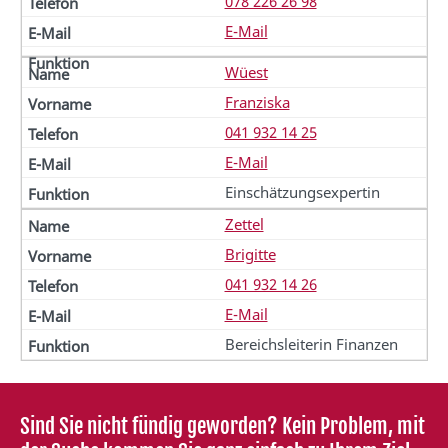
078 226 26 98
E-Mail
Wüest
Franziska
041 932 14 25
E-Mail
Einschätzungsexpertin
Zettel
Brigitte
041 932 14 26
E-Mail
Bereichsleiterin Finanzen
Sind Sie nicht fündig geworden? Kein Problem, mit