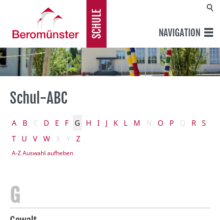
SCHULE
NAVIGATION
Schul-ABC
A
B
C
D
E
F
G
H
I
J
K
L
M
N
O
P
Q
R
S
T
U
V
W
X
Y
Z
A-Z Auswahl aufheben