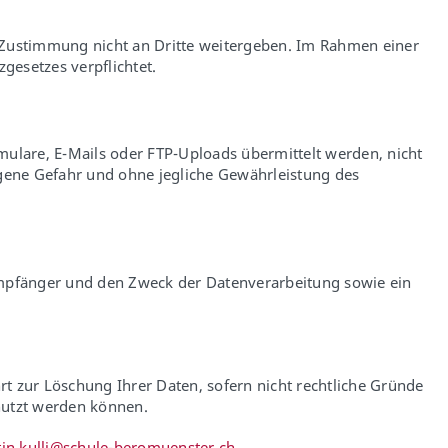
 Zustimmung nicht an Dritte weitergeben. Im Rahmen einer
zgesetzes verpflichtet.
rmulare, E-Mails oder FTP-Uploads übermittelt werden, nicht
igene Gefahr und ohne jegliche Gewährleistung des
Empfänger und den Zweck der Datenverarbeitung sowie ein
hrt zur Löschung Ihrer Daten, sofern nicht rechtliche Gründe
enutzt werden können.
t
n
k
ll
sch
l
-b
r
m
nst
r
ch
.