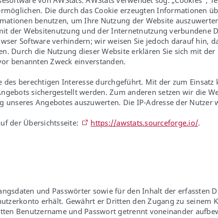
ysesoftware von AWStats. AWStats verwendet sog. „Cookies“, T
ermöglichen. Die durch das Cookie erzeugten Informationen üb
ormationen benutzen, um Ihre Nutzung der Website auszuwerten,
t der Websitenutzung und der Internetnutzung verbundene Dien
wser Software verhindern; wir weisen Sie jedoch darauf hin, da
n. Durch die Nutzung dieser Website erklären Sie sich mit de
vor benannten Zweck einverstanden.
des berechtigen Interesse durchgeführt. Mit der zum Einsatz
Angebots sichergestellt werden. Zum anderen setzen wir die 
g unseres Angebotes auszuwerten. Die IP-Adresse der Nutzer wi
uf der Übersichtsseite:
https://awstats.sourceforge.io/
.
angsdaten und Passwörter sowie für den Inhalt der erfassten D
enutzerkonto erhält. Gewährt er Dritten den Zugang zu seinem 
e Dritten Benutzername und Passwort getrennt voneinander auf