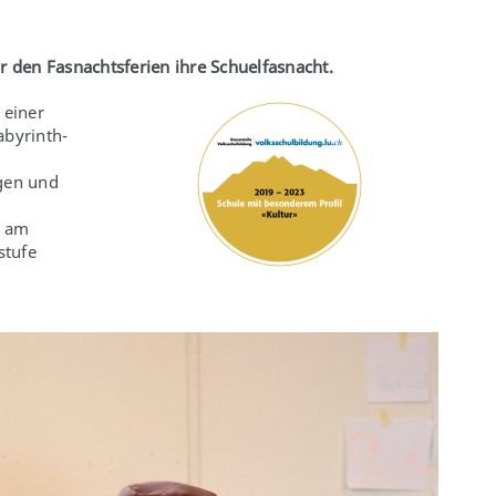
r den Fasnachtsferien ihre Schuelfasnacht.
 einer
abyrinth-
gen und
e am
stufe